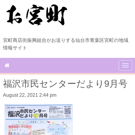
宮町商店街振興組合がお送りする仙台市青葉区宮町の地域
情報サイト
N
a
v
福沢市民センターだより9月号
i
g
a
August 22, 2021 2:44 pm
t
i
o
n