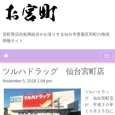
宮町商店街振興組合がお送りする仙台市青葉区宮町の地域
情報サイト
N
a
v
ツルハドラッグ 仙台宮町店
i
g
a
November 5, 2018 1:04 pm
t
i
ツルハドラッ
o
グ 仙台宮町店
n
が、平成３０年
１０月２５日に