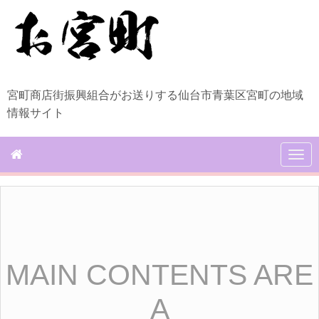
宮町商店街振興組合がお送りする仙台市青葉区宮町の地域
情報サイト
N
a
v
i
g
a
t
i
o
MAIN CONTENTS ARE
n
A