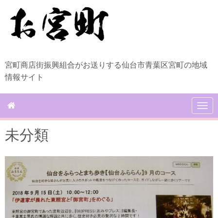
宮町商店街振興組合がお送りする仙台市青葉区宮町の地域
情報サイト
N
a
v
未分類
i
g
a
t
i
o
n