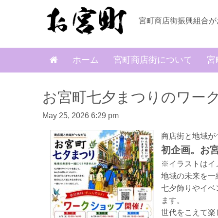
宮町商店街振興組合が
ホーム
宮町商店街について
宮
お宮町七夕まつりのワー
May 25, 2026 6:29 pm
商店街と地域が
初企画。お
※イラストはイ
地域の未来を一
七夕飾りやイベ
ます。
世代をこえて楽