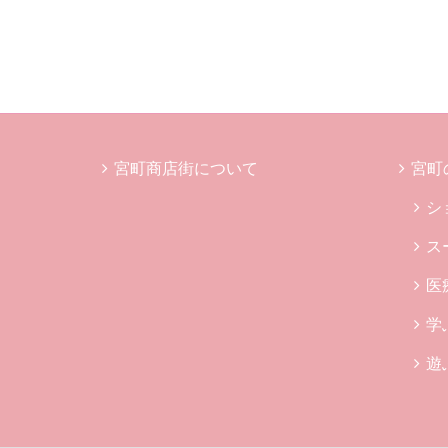
宮町商店街について
宮町
シ
ス
医
学
遊