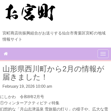
宮町商店街振興組合がお送りする仙台市青葉区宮町の地域
情報サイト
N
a
v
山形県西川町から2月の情報が
i
g
届きました！
a
t
February 19, 2026 10:00 am
i
o
n
にしかわ 令和8年2月号
①ウィンターアクティビティ特集
幻想的な「月山志津温泉 雪旅籠の灯り」の様子や、広大な雪