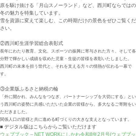
原を駆け抜ける「月山スノーランド」など、西川町ならではの
冬の魅力を特集しています。
雪を資源に変えて楽しむ、この時期だけの景色をぜひご覧くだ
さい。
②西川町生涯学習総合表彰式
長年にわたり教育、文化、スポーツの振興に寄与された方々、そして各
分野で輝かしい成績を収めた児童・生徒の皆様を表彰いたしました。
西川町の未来を担う世代と、それを支える方々の情熱が伝わる一幕で
す。
③企業版ふるさと納税の輪
「外に開かれ、みんなをつなぎ、パートナーシップを大切にする」とい
う西川町の姿勢に共感いただいた企業の皆様から、多大なるご寄附をい
ただきました。
関係人口の皆様と共に進める町づくりの大きな支えとなっています。
■ デジタル版はこちらからご覧いただけます
ウェブブック – NET WORKにしかわ令和8年2月号(ウェブブッ