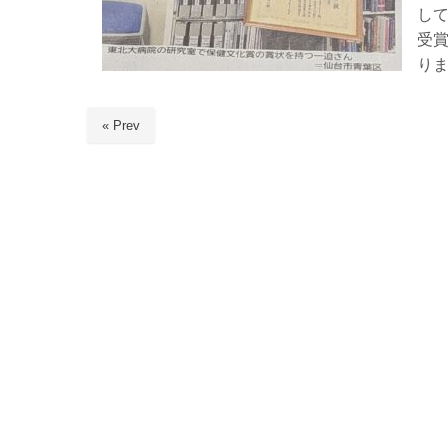
し
受
り
« Prev