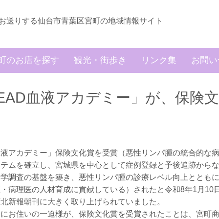
お送りする仙台市青葉区宮町の地域情報サイト
町のお店を探す
観光・街歩き
リンク集
お問い
EAD血液アカデミー」が、保険
血液アカデミー」保険文化賞を受賞（悪性リンパ腫の統合的な
ステムを確立し、宮城県を中心として症例登録と予後追跡から
疫学調査の基盤を築き、悪性リンパ腫の診療レベル向上ととも
・病理医の人材育成に貢献している）されたと令和8年1月10
河北新報朝刊に大きく取り上げられていました。
元にお住いの一迫様が、保険文化賞を受賞されたことは、宮町