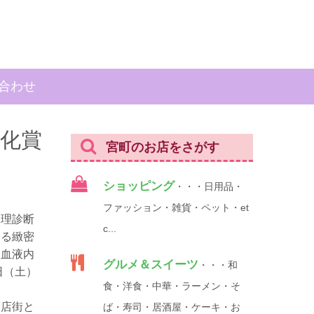
合わせ
文化賞
宮町のお店をさがす
ショッピング
・・・日用品・
ファッション・雑貨・ペット・et
病理診断
c...
なる緻密
に血液内
グルメ＆スイーツ
・・・和
日（土）
食・洋食・中華・ラーメン・そ
商店街と
ば・寿司・居酒屋・ケーキ・お