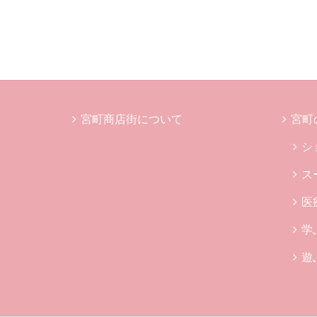
宮町商店街について
宮町
シ
ス
医
学
遊