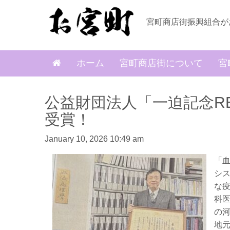
宮町商店街振興組合が
ホーム
宮町商店街について
宮
公益財団法人「一迫記念R
受賞！
January 10, 2026 10:49 am
「
シ
な
科医
の
地