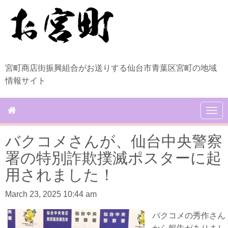
宮町商店街振興組合がお送りする仙台市青葉区宮町の地域
情報サイト
N
a
v
バクコメさんが、仙台中央警察
i
g
署の特別詐欺撲滅ポスターに起
a
t
用されました！
i
o
March 23, 2025 10:44 am
n
バクコメの秀作さん