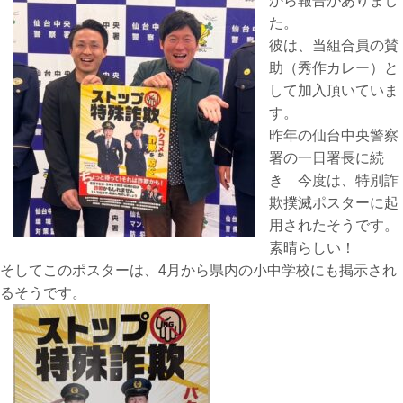
から報告がありまし
た。
彼は、当組合員の賛
助（秀作カレー）と
して加入頂いていま
す。
昨年の仙台中央警察
署の一日署長に続
き 今度は、特別詐
欺撲滅ポスターに起
用されたそうです。
素晴らしい！
そしてこのポスターは、4月から県内の小中学校にも掲示され
るそうです。