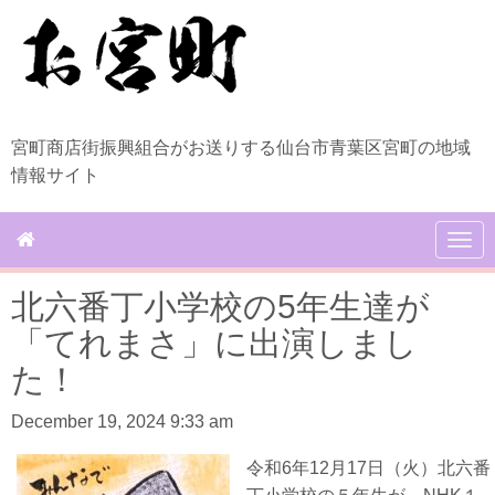
宮町商店街振興組合がお送りする仙台市青葉区宮町の地域
情報サイト
N
a
v
北六番丁小学校の5年生達が
i
g
「てれまさ」に出演しまし
a
t
た！
i
o
December 19, 2024 9:33 am
n
令和6年12月17日（火）北六番