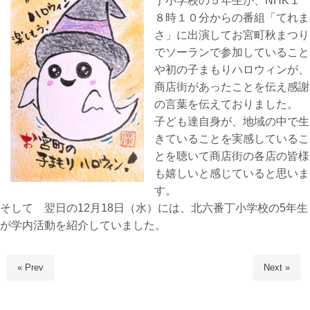
丁小学校の５年生が、NHK１
８時１０分からの番組「てれま
さ」に出演してお宮町秋まつり
でソーランで参加していること
や初の子まもりハロウィンが、
商店街があったことを伝え感謝
の言葉を伝えておりました。
子ども達自身が、地域の中で生
きていることを実感しているこ
とを聴いて商店街の各店の皆様
も嬉しいと感じていると思いま
す。
そして 翌日の12月18日（水）には、北六番丁小学校の5年生
が学内活動を紹介していました。
« Prev
Next »