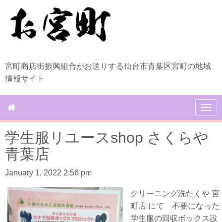
宮町商店街振興組合がお送りする仙台市青葉区宮町の地域
情報サイト
N
a
v
学生服リユースshop さくらや
i
g
青葉店
a
t
January 1, 2022 2:56 pm
i
o
n
クリーニング洗たくや 宮
町店 にて 不要になった
学生服の回収ボックス設