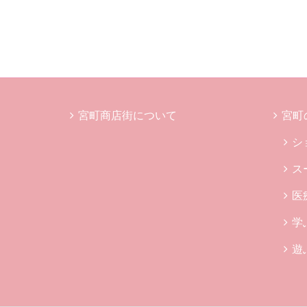
宮町商店街について
宮町
シ
ス
医
学
遊