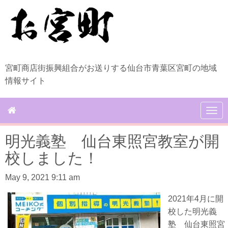
宮町商店街振興組合がお送りする仙台市青葉区宮町の地域
情報サイト
N
a
v
明光義塾 仙台東照宮教室が開
i
g
校しました！
a
t
May 9, 2021 9:11 am
i
o
n
2021年4月に開
校した明光義
塾 仙台東照宮