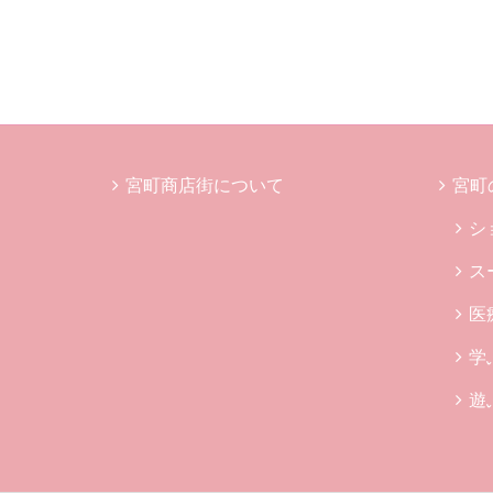
宮町商店街について
宮町
シ
ス
医
学
遊