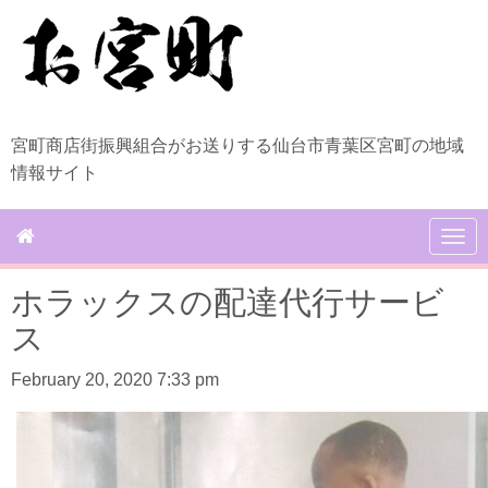
宮町商店街振興組合がお送りする仙台市青葉区宮町の地域
情報サイト
N
a
v
ホラックスの配達代行サービ
i
g
ス
a
t
February 20, 2020 7:33 pm
i
o
n