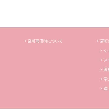
宮町商店街について
宮町
シ
ス
医
学
遊