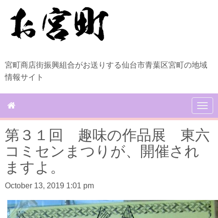
宮町商店街振興組合がお送りする仙台市青葉区宮町の地域
情報サイト
N
a
v
第３１回 趣味の作品展 東六
i
g
コミセンまつりが、開催され
a
t
ますよ。
i
o
October 13, 2019 1:01 pm
n