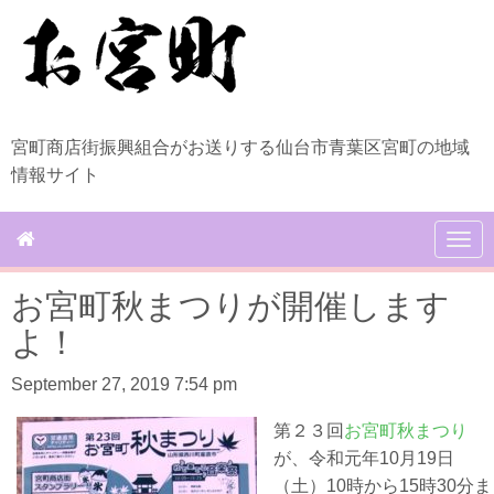
宮町商店街振興組合がお送りする仙台市青葉区宮町の地域
情報サイト
N
a
v
お宮町秋まつりが開催します
i
g
よ！
a
t
September 27, 2019 7:54 pm
i
o
n
第２３回
お宮町秋まつり
が、令和元年10月19日
（土）10時から15時30分ま