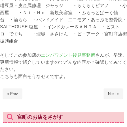
琲豆屋・皮金属修理 ジャッジ ・らくらくピアノ ・小
西屋 ・Ｎｉ・Ｈｏ 新規美容室 ・ふらっとぱーく仙
台 ・酒らら ・ハンドメイド 二コモア・あっぷる整骨院・
SALTHOUSE 塩屋 ・インドカレーＳＡＮＴＡ ・ビスト
ロ でぐち ・理容 ささげん ・ビ・アーク・宮町商店街
振興組合
そしてこの参加店の
エンパワメント後見事務所
さんが、早速、
更新情報で紹介していますのでどんな内容か？確認してみてく
ださい。
こちらも面白そうなゼミですよ。
« Prev
Next »
宮町のお店をさがす