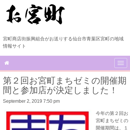
宮町商店街振興組合がお送りする仙台市青葉区宮町の地域
情報サイト
N
a
v
第２回お宮町まちゼミの開催期
i
g
間と参加店が決定しました！
a
t
September 2, 2019 7:50 pm
i
o
n
今年の第２回お
宮町まちゼミの
開催期間は、１