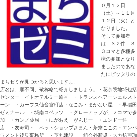
０月１２日
（土）～１１月
１２日（火）と
なりました。
そして参加者
は、３２件 ３
３コマと多種多
様の参加となり
ましたのであな
たにピッタリの
まちゼミが見つかると思いますよ。
店名は、順不同、敬称略で紹介しましょう。・花京院地域包括
センター・イトオテルミー癒香 ・トランスヘアーシェルスト
ーン ・カーブス仙台宮町店・なごみ・まかない屋 ・早稲田
ゼミナール ・城南コベッツ ・グローアップが、２コマで参
加 ・カンノ薬局 ・にがおえ がんじー ・エンドー餅
店 ・友寿司・ ペットショップさまん・茶寮ここの・エンパ
ワメント後見事務所 ・英丸建設 組合外新規・スガ焙煎珈