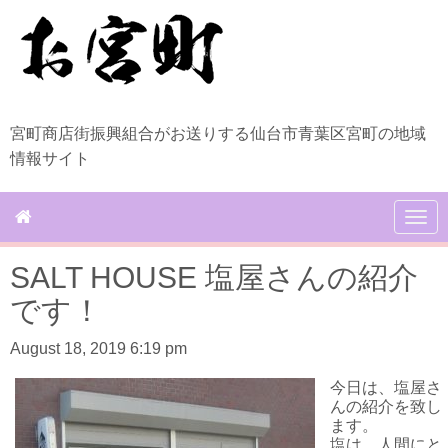
宮町商店街振興組合がお送りする仙台市青葉区宮町の地域
情報サイト
N
a
v
SALT HOUSE 塩屋さんの紹介
i
g
です！
a
t
August 18, 2019 6:19 pm
i
o
今日は、塩屋さ
n
んの紹介を致し
ます。
塩は、人間にと