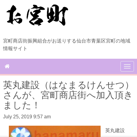
宮町商店街振興組合がお送りする仙台市青葉区宮町の地域
情報サイト
N
a
v
英丸建設（はなまるけんせつ）
i
g
さんが、宮町商店街へ加入頂き
a
t
ました！
i
o
July 25, 2019 9:57 am
n
英丸建設