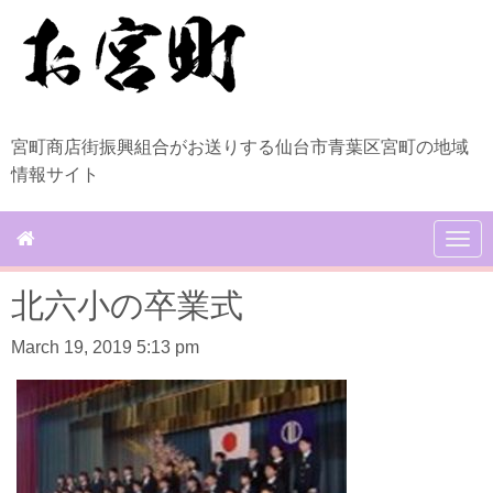
宮町商店街振興組合がお送りする仙台市青葉区宮町の地域
情報サイト
N
a
v
北六小の卒業式
i
g
a
March 19, 2019 5:13 pm
t
i
o
n