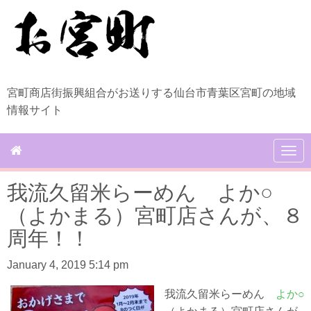
宮町商店街振興組合がお送りする仙台市青葉区宮町の地域
情報サイト
N
a
v
我流久留米らーめん よか○
i
g
（よかまる）宮町店さんが、８
a
t
周年！！
i
o
January 4, 2019 5:14 pm
n
我流久留米らーめん
よか○