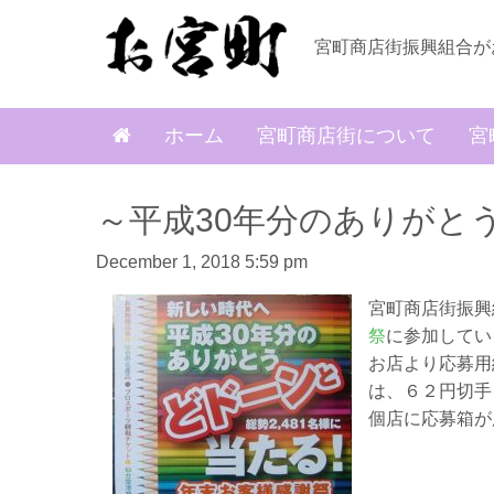
宮町商店街振興組合が
ホーム
宮町商店街について
宮
～平成30年分のありがと
December 1, 2018 5:59 pm
宮町商店街振興
祭
に参加してい
お店より応募用
は、６２円切手
個店に応募箱が