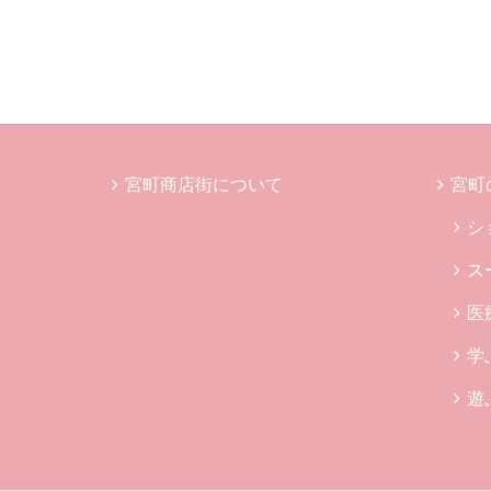
宮町商店街について
宮町
シ
ス
医
学
遊