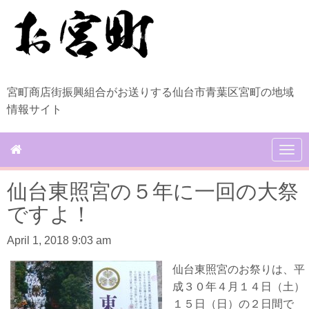
宮町商店街振興組合がお送りする仙台市青葉区宮町の地域
情報サイト
N
a
v
仙台東照宮の５年に一回の大祭
i
g
ですよ！
a
t
April 1, 2018 9:03 am
i
o
n
仙台東照宮のお祭りは、平
成３０年４月１４日（土）
１５日（日）の２日間で