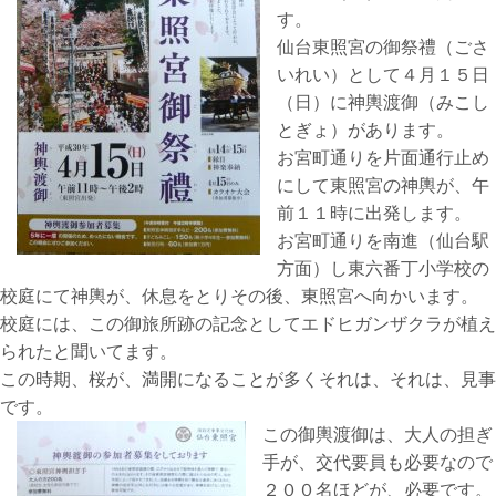
す。
仙台東照宮の御祭禮（ごさ
いれい）として４月１５日
（日）に神輿渡御（みこし
とぎょ）があります。
お宮町通りを片面通行止め
にして東照宮の神輿が、午
前１１時に出発します。
お宮町通りを南進（仙台駅
方面）し東六番丁小学校の
校庭にて神輿が、休息をとりその後、東照宮へ向かいます。
校庭には、この御旅所跡の記念としてエドヒガンザクラが植え
られたと聞いてます。
この時期、桜が、満開になることが多くそれは、それは、見事
です。
この御輿渡御は、大人の担ぎ
手が、交代要員も必要なので
２００名ほどが、必要です。